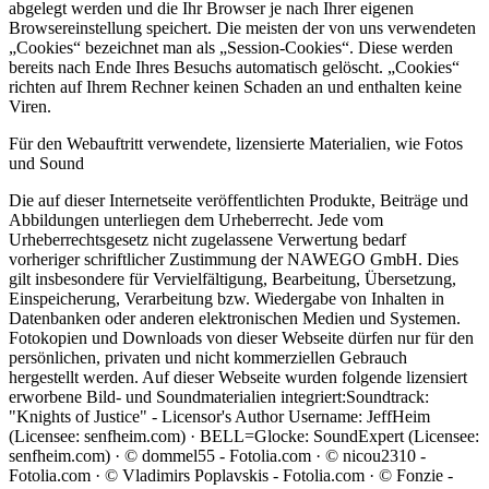
abgelegt werden und die Ihr Browser je nach Ihrer eigenen
Browsereinstellung speichert. Die meisten der von uns verwendeten
„Cookies“ bezeichnet man als „Session-Cookies“. Diese werden
bereits nach Ende Ihres Besuchs automatisch gelöscht. „Cookies“
richten auf Ihrem Rechner keinen Schaden an und enthalten keine
Viren.
Für den Webauftritt verwendete, lizensierte Materialien, wie Fotos
und Sound
Die auf dieser Internetseite veröffentlichten Produkte, Beiträge und
Abbildungen unterliegen dem Urheberrecht. Jede vom
Urheberrechtsgesetz nicht zugelassene Verwertung bedarf
vorheriger schriftlicher Zustimmung der NAWEGO GmbH. Dies
gilt insbesondere für Vervielfältigung, Bearbeitung, Übersetzung,
Einspeicherung, Verarbeitung bzw. Wiedergabe von Inhalten in
Datenbanken oder anderen elektronischen Medien und Systemen.
Fotokopien und Downloads von dieser Webseite dürfen nur für den
persönlichen, privaten und nicht kommerziellen Gebrauch
hergestellt werden. Auf dieser Webseite wurden folgende lizensiert
erworbene Bild- und Soundmaterialien integriert:Soundtrack:
"Knights of Justice" - Licensor's Author Username: JeffHeim
(Licensee: senfheim.com) · BELL=Glocke: SoundExpert (Licensee:
senfheim.com) · © dommel55 - Fotolia.com · © nicou2310 -
Fotolia.com · © Vladimirs Poplavskis - Fotolia.com · © Fonzie -